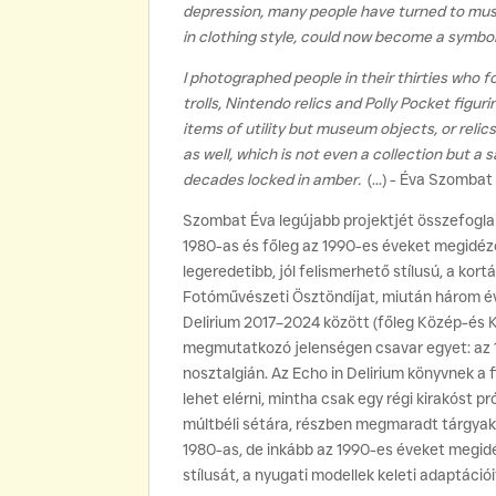
depression, many people have turned to music
in clothing style, could now become a symbol o
I photographed people in their thirties who f
trolls, Nintendo relics and Polly Pocket figu
items of utility but museum objects, or reli
as well, which is not even a collection but a
decades locked in amber.
(...) - Éva Szombat
Szombat Éva legújabb projektjét összefoglal
1980-as és főleg az 1990-es éveket megidéző
legeredetibb, jól felismerhető stílusú, a kor
Fotóművészeti Ösztöndíjat, miután három év
Delirium 2017–2024 között (főleg Közép-és 
megmutatkozó jelenségen csavar egyet: az 1
nosztalgián. Az Echo in Delirium könyvnek a f
lehet elérni, mintha csak egy régi kirakóst p
múltbéli sétára, részben megmaradt tárgyak 
1980-as, de inkább az 1990-es éveket megid
stílusát, a nyugati modellek keleti adaptáció