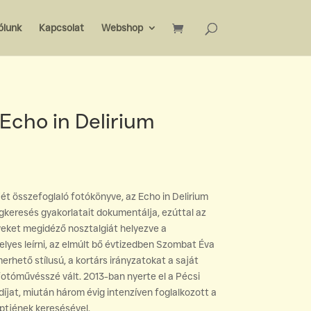
ólunk
Kapcsolat
Webshop
Echo in Delirium
ét összefoglaló fotókönyve, az Echo in Delirium
gkeresés gyakorlatait dokumentálja, ezúttal az
veket megidéző nosztalgiát helyezve a
lyes leírni, az elmúlt bő évtizedben Szombat Éva
merhető stílusú, a kortárs irányzatokat a saját
 fotóművésszé vált. 2013-ban nyerte el a Pécsi
jat, miután három évig intenzíven foglalkozott a
ptjének keresésével.