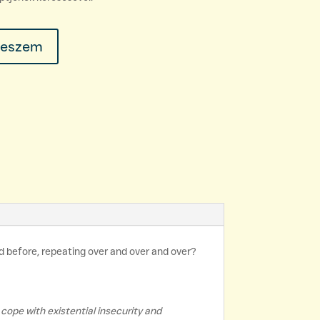
teszem
ed before, repeating over and over and over?
 cope with existential insecurity and