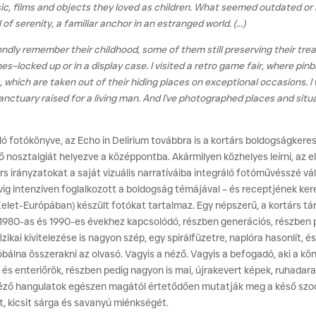
, films and objects they loved as children. What seemed outdated or ir
f serenity, a familiar anchor in an estranged world. (...)
ondly remember their childhood, some of them still preserving their tre
rines–locked up or in a display case. I visited a retro game fair, where 
cs, which are taken out of their hiding places on exceptional occasion
 sanctuary raised for a living man. And I've photographed places and sit
ó fotókönyve, az Echo in Delirium továbbra is a kortárs boldogságkeres
 nosztalgiát helyezve a középpontba. Akármilyen közhelyes leírni, az 
társ irányzatokat a saját vizuális narratíváiba integráló fotóművésszé vá
ig intenzíven foglalkozott a boldogság témájával – és receptjének ke
Kelet-Európában) készült fotókat tartalmaz. Egy népszerű, a kortárs 
980-as és 1990-es évekhez kapcsolódó, részben generációs, részben pe
izikai kivitelezése is nagyon szép, egy spirálfüzetre, naplóra hasonlít, 
róbálna összerakni az olvasó. Vagyis a néző. Vagyis a befogadó, aki a kö
és enteriőrök, részben pedig nagyon is mai, újrakevert képek, ruhada
éző hangulatok egészen magától értetődően mutatják meg a késő szocia
it, kicsit sárga és savanyú miénkségét.