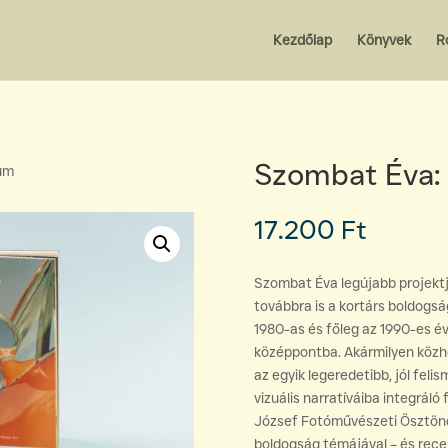
Kezdőlap
Könyvek
R
Szombat Éva: 
ium
17.200
Ft
Szombat Éva legújabb projektj
továbbra is a kortárs boldogsá
1980-as és főleg az 1990-es é
középpontba. Akármilyen közhe
az egyik legeredetibb, jól felis
vizuális narratíváiba integráló
József Fotóművészeti Ösztöndí
boldogság témájával – és rece