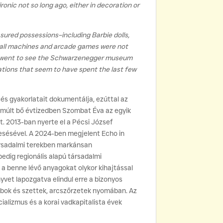
onic not so long ago, either in decoration or
asured possessions–including Barbie dolls,
pinball machines and arcade games were not
s. I went to see the Schwarzenegger museum
uations that seem to have spent the last few
és gyakorlatait dokumentálja, ezúttal az
elmúlt bő évtizedben Szombat Éva az egyik
lt. 2013-ban nyerte el a Pécsi József
resésével. A 2024-ben megjelent Echo in
társadalmi terekben markánsan
dig regionális alapú társadalmi
és a benne lévő anyagokat olykor kihajtással
nyvet lapozgatva elindul erre a bizonyos
rabok és szettek, arcszőrzetek nyomában. Az
lizmus és a korai vadkapitalista évek