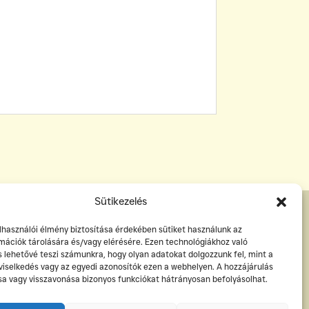
Sütikezelés
elhasználói élmény biztosítása érdekében sütiket használunk az
mációk tárolására és/vagy elérésére. Ezen technológiákhoz való
s lehetővé teszi számunkra, hogy olyan adatokat dolgozzunk fel, mint a
viselkedés vagy az egyedi azonosítók ezen a webhelyen. A hozzájárulás
 vagy visszavonása bizonyos funkciókat hátrányosan befolyásolhat.