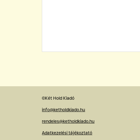
©Két Hold Kiadó
info@ketholdkiado.hu
rendeles@ketholdkiado.hu
Adatkezelési tájékoztató