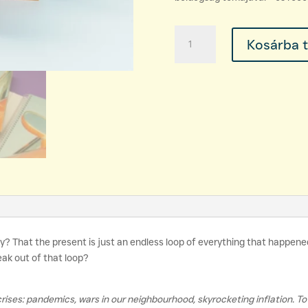
Szombat
Kosárba 
Éva:
Echo
in
Delirium
mennyiség
stay? That the present is just an endless loop of everything that happen
eak out of that loop?
rises: pandemics, wars in our neighbourhood, skyrocketing inflation. To