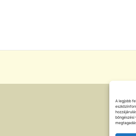
A legjobb f
eszközinfor
hozzájárulá
böngészési 
megtagadása