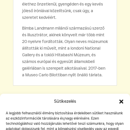
élethez önzetlenül, gyengéden és egy kevés
jóleső iróniával közelítsünk, csak úgy, a
szeretet kedvéért.
Bimba Landmann milánói származású szerző
és illusztrátor, akinek könyveit már több mint
20 nyelvre fordították. Olyan neves múzeumok
állították ki műveit, mint a londoni National
Gallery és a tokiói Hitabashi Múzeum, és
számos európai és egyesült államokbeli
galériában is szerepelt alkotásaival. 2017-ben
a Museo Carlo Bilottiban nyílt önálló tárlata.
Sütikezelés
A legjobb felhasználói élmény biztosítása érdekében sütiket használunk
az eszközinformációk tárolására és/vagy elérésére. Ezen
technológiákhoz való hozzájárulás lehetővé teszi számunkra, hogy olyan
adatokat dolgozzunk fel, mint a böngészési viselkedés vagy az egyedi
©Két Hold Kiadó