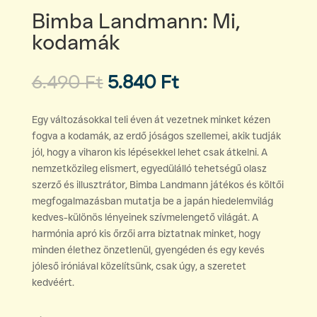
Bimba Landmann: Mi,
kodamák
Original
Current
6.490
Ft
5.840
Ft
price
price
was:
is:
Egy változásokkal teli éven át vezetnek minket kézen
6.490 Ft.
5.840 Ft.
fogva a kodamák, az erdő jóságos szellemei, akik tudják
jól, hogy a viharon kis lépésekkel lehet csak átkelni. A
nemzetközileg elismert, egyedülálló tehetségű olasz
szerző és illusztrátor, Bimba Landmann játékos és költői
megfogalmazásban mutatja be a japán hiedelemvilág
kedves-különös lényeinek szívmelengető világát. A
harmónia apró kis őrzői arra biztatnak minket, hogy
minden élethez önzetlenül, gyengéden és egy kevés
jóleső iróniával közelítsünk, csak úgy, a szeretet
kedvéért.