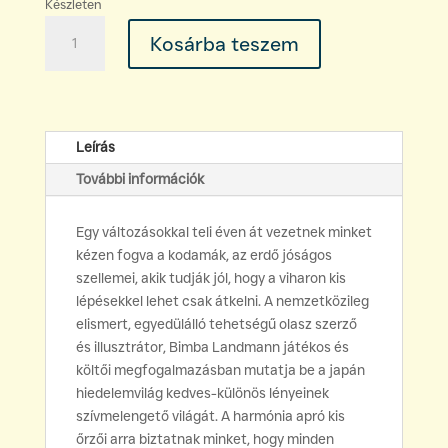
Készleten
Bimba
Kosárba teszem
Landmann:
Mi,
kodamák
mennyiség
Leírás
További információk
Egy változásokkal teli éven át vezetnek minket
kézen fogva a kodamák, az erdő jóságos
szellemei, akik tudják jól, hogy a viharon kis
lépésekkel lehet csak átkelni. A nemzetközileg
elismert, egyedülálló tehetségű olasz szerző
és illusztrátor, Bimba Landmann játékos és
költői megfogalmazásban mutatja be a japán
hiedelemvilág kedves-különös lényeinek
szívmelengető világát. A harmónia apró kis
őrzői arra biztatnak minket, hogy minden