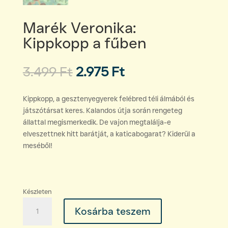
Marék Veronika:
Kippkopp a fűben
Original
Current
3.499
Ft
2.975
Ft
price
price
was:
is:
Kippkopp, a gesztenyegyerek felébred téli álmából és
3.499 Ft.
2.975 Ft.
játszótársat keres. Kalandos útja során rengeteg
állattal megismerkedik. De vajon megtalálja-e
elveszettnek hitt barátját, a katicabogarat? Kiderül a
meséből!
Készleten
Marék
Kosárba teszem
Veronika:
Kippkopp