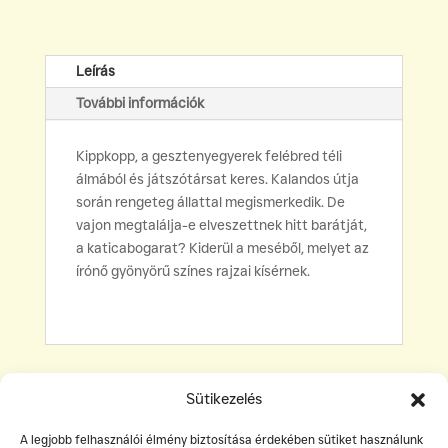
a
fűben
mennyiség
Leírás
További információk
Kippkopp, a gesztenyegyerek felébred téli
álmából és játszótársat keres. Kalandos útja
során rengeteg állattal megismerkedik. De
vajon megtalálja-e elveszettnek hitt barátját,
a katicabogarat? Kiderül a meséből, melyet az
írónő gyönyörű színes rajzai kísérnek.
Sütikezelés
A legjobb felhasználói élmény biztosítása érdekében sütiket használunk