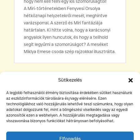
hogy nem kell félni egy kis szomorúságtól!
A Miri-történetekben Fenyvesi Orsolya
hétköznapi helyzetekről mesél, meghintve
varázsporral. A szerző és Miri fantáziája
határtalan. Ki hitte volna, hogy a karácsonyi
angyalok ilyen huncutok, és hogy a telihold
segít legyűrni a szomorúságot? A meséket
Miklya Emese csoda szép rajzokkal illusztrálta.
Sütikezelés
A legjobb felhasználói élmény biztosítása érdekében sütiket használunk
az eszközinformációk tárolására és/vagy elérésére. Ezen
technológiákhoz való hozzájárulás lehetővé teszi számunkra, hogy olyan
adatokat dolgozzunk fel, mint a böngészési viselkedés vagy az egyedi
©Két Hold Kiadó
azonosítók ezen a webhelyen. A hozzájárulás megtagadása vagy
visszavonása bizonyos funkciókat hátrányosan befolyásolhat.
info@ketholdkiado.hu
rendeles@ketholdkiado.hu
Elfogadás