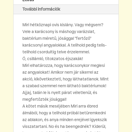
-
További információk
A
telis-
Miri hétköznapi ovis kislány. Vagy mégsem?
telihold
Vele a karácsony is máshogy varázslat,
mennyiség
baktérium méretű, jósággal "fertőző"
karácsonyi angyalokkal. A telihold pedig telis-
telihold csordultig telve érzelemmel.
Ó, csillámló, titokzatos éjszakák!
Miri elhatározza, hogy karácsonykor meglesi
az angyalokat! Amikor nem jár sikerrel az
akció, kikövetkezteti, hogy láthatatlanok. Mint
a szabad szemmel nem látható baktériumok!
Ajjaj, talán le is nyelt párat véletlenül, és
megfertőzték jósággal!
A kötet másik meséjében Miri arra ébred
álmából, hogy a telihold próbál betüremkedni
az ablakon, és anya minden erejével igyekszik
visszatartani. No és ha beengednék? Kiderül,