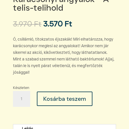
telis-telihold
Original
Current
3.970
Ft
3.570
Ft
price
price
was:
is:
Ó, csillámló, titokzatos éjszakák! Miri elhatározza, hogy
3.970 Ft.
3.570 Ft.
karácsonykor meglesi az angyalokat! Amikor nem jár
sikerrel az akció, kikövetkezteti, hogy láthatatlanok.
Mint a szabad szemmel nem látható baktériumok! Ajjaj,
talán le is nyelt párat véletlenül, és megfertőzték
jósággal!
Készleten
Fenyvesi
Kosárba teszem
Orsolya:
Miri
-
Karácsonyi
angyalok
Leírás