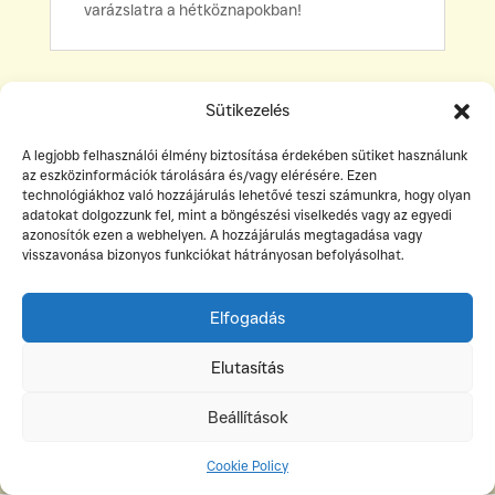
varázslatra a hétköznapokban!
Sütikezelés
A legjobb felhasználói élmény biztosítása érdekében sütiket használunk
az eszközinformációk tárolására és/vagy elérésére. Ezen
technológiákhoz való hozzájárulás lehetővé teszi számunkra, hogy olyan
adatokat dolgozzunk fel, mint a böngészési viselkedés vagy az egyedi
©Két Hold Kiadó
azonosítók ezen a webhelyen. A hozzájárulás megtagadása vagy
visszavonása bizonyos funkciókat hátrányosan befolyásolhat.
info@ketholdkiado.hu
rendeles@ketholdkiado.hu
Elfogadás
Adatkezelési tájékoztató
Elutasítás
ÁSZF
Beállítások
Cookie Policy