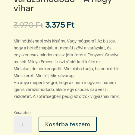
vihar
Original
Current
3.970
Ft
3.375
Ft
price
price
was:
is:
Miri hétköznapi ovis kislány. Vagy mégsem? Az biztos,
3.970 Ft.
3.375 Ft.
hogy a hétköznapjait át meg átszövi a varázslat, és
egyszer csak minden rossz jóra fordul. Fenyvesi Orsolya
meséit Miklya Emese illusztrációi keltik életre.
Miri akar, de nem engedik. Miri hiába tudja, ha nem értik.
Miri szeret, Miri fél, Miri sóvárog.
Ha anya megérti végre, hogy az nem mogyoró, hanem
igenis varázsmododó, akkor egy csodás nap veszi
kezdetét. A sötétségben pedig az őrzők vigyáznak ránk.
Készleten
Fenyvesi
Kosárba teszem
Orsolya:
Miri