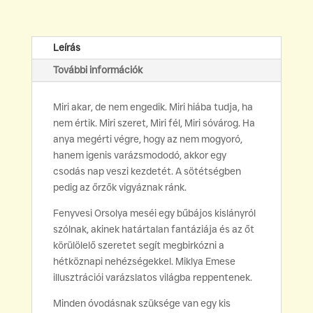
-
A
varázsmododó
Leírás
-
További információk
A
nagy
Miri akar, de nem engedik. Miri hiába tudja, ha
vihar
nem értik. Miri szeret, Miri fél, Miri sóvárog. Ha
mennyiség
anya megérti végre, hogy az nem mogyoró,
hanem igenis varázsmododó, akkor egy
csodás nap veszi kezdetét. A sötétségben
pedig az őrzők vigyáznak ránk.
Fenyvesi Orsolya meséi egy bűbájos kislányról
szólnak, akinek határtalan fantáziája és az őt
körülölelő szeretet segít megbirkózni a
hétköznapi nehézségekkel. Miklya Emese
illusztrációi varázslatos világba reppentenek.
Minden óvodásnak szüksége van egy kis