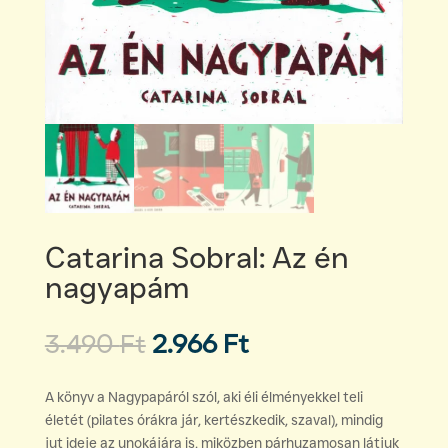
Catarina Sobral: Az én
nagyapám
Original
Current
3.490
Ft
2.966
Ft
price
price
was:
is:
A könyv a Nagypapáról szól, aki éli élményekkel teli
3.490 Ft.
2.966 Ft.
életét (pilates órákra jár, kertészkedik, szaval), mindig
jut ideje az unokájára is, miközben párhuzamosan látjuk