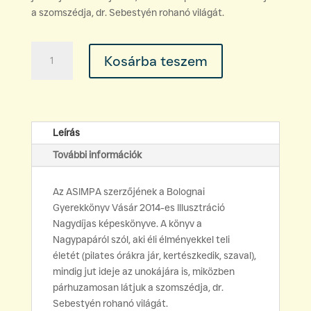
a szomszédja, dr. Sebestyén rohanó világát.
Catarina
Kosárba teszem
Sobral:
Az
én
nagyapám
mennyiség
Leírás
További információk
Az ASIMPA szerzőjének a Bolognai
Gyerekkönyv Vásár 2014-es Illusztráció
Nagydíjas képeskönyve. A könyv a
Nagypapáról szól, aki éli élményekkel teli
életét (pilates órákra jár, kertészkedik, szaval),
mindig jut ideje az unokájára is, miközben
párhuzamosan látjuk a szomszédja, dr.
Sebestyén rohanó világát.